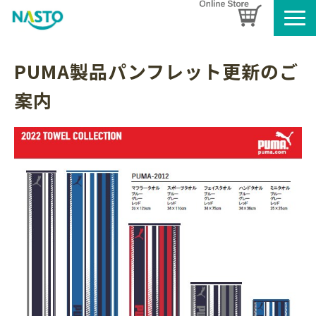
企業情報
PUMA製品パンフレット更新のご
製品情報
案内
お知らせ
ブログ
名入れタオルのご案内
採用情報
SDGsへの取り組み