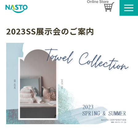
企業情報
2023SS展示会のご案内
製品情報
お知らせ
ブログ
名入れタオルのご案内
採用情報
SDGsへの取り組み