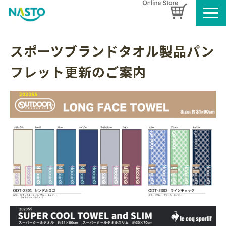
企業情報
スポーツブランドタオル製品パン
製品情報
フレット更新のご案内
お知らせ
ブログ
名入れタオルのご案内
採用情報
SDGsへの取り組み