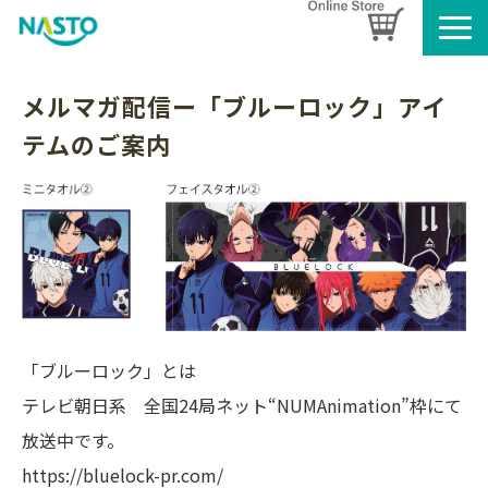
企業情報
メルマガ配信ー「ブルーロック」アイ
製品情報
テムのご案内
お知らせ
ブログ
名入れタオルのご案内
採用情報
SDGsへの取り組み
「ブルーロック」とは
テレビ朝日系 全国24局ネット“NUMAnimation”枠にて
放送中です。
https://bluelock-pr.com/