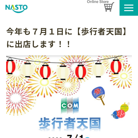
企業情報
今年も７月１日に【歩行者天国】
製品情報
に出店します！！
お知らせ
ブログ
名入れタオルのご案内
採用情報
SDGsへの取り組み