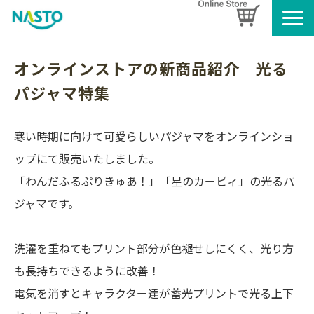
企業情報
オンラインストアの新商品紹介　光る
製品情報
パジャマ特集 
お知らせ
ブログ
寒い時期に向けて可愛らしいパジャマをオンラインショ
名入れタオルのご案内
ップにて販売いたしました。
採用情報
「わんだふるぷりきゅあ！」「星のカービィ」の光るパ
SDGsへの取り組み
ジャマです。
洗濯を重ねてもプリント部分が色褪せしにくく、光り方
も長持ちできるように改善！
電気を消すとキャラクター達が蓄光プリントで光る上下