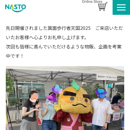
企業情報
先日開催されました箕面歩行者天国2025 ご来店いただ
製品情報
いたお客様へ心よりお礼申し上げます。
お知らせ
次回も皆様に喜んでいただけるような物販、企画を考案
ブログ
中です！
名入れタオルのご案内
採用情報
SDGsへの取り組み