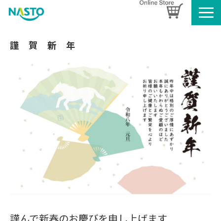
企業情報
謹　賀　新　年
製品情報
お知らせ
ブログ
名入れタオルのご案内
採用情報
SDGsへの取り組み
謹んで新春のお慶びを申し上げます