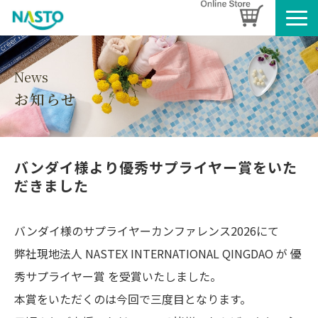
企業情報
製品情報
News
お知らせ
お知らせ
ブログ
名入れタオルのご案内
バンダイ様より優秀サプライヤー賞をいた
採用情報
だきました
SDGsへの取り組み
バンダイ様のサプライヤーカンファレンス2026にて
弊社現地法人 NASTEX INTERNATIONAL QINGDAO が 優
秀サプライヤー賞 を受賞いたしました。
本賞をいただくのは今回で三度目となります。