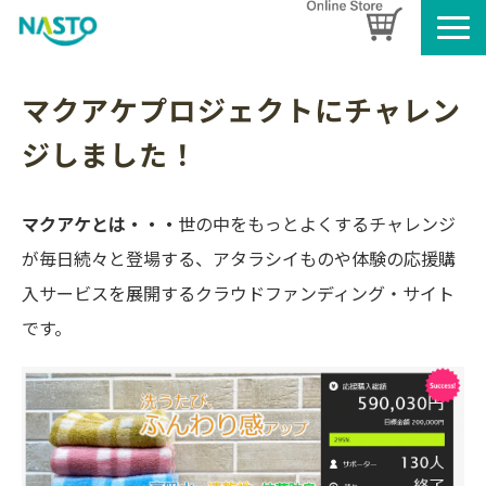
企業情報
マクアケプロジェクトにチャレン
製品情報
ジしました！
お知らせ
ブログ
マクアケとは・・・
世の中をもっとよくするチャレンジ
名入れタオルのご案内
が毎日続々と登場する、アタラシイものや体験の応援購
採用情報
入サービスを展開するクラウドファンディング・サイト
SDGsへの取り組み
です。