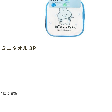
ミニタオル 3P
イロン8％