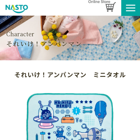
企業情報
製品情報
Character
それいけ！アンパンマン
お知らせ
ブログ
名入れタオルのご案内
それいけ！アンパンマン　ミニタオル
採用情報
SDGsへの取り組み