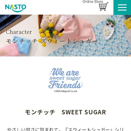
企業情報
製品情報
Character
モンチッチ スウィートシュガー
お知らせ
ブログ
名入れタオルのご案内
採用情報
SDGsへの取り組み
モンチッチ　SWEET SUGAR
やさしい甘さに包まれて。『スウィートシュガー』シリ