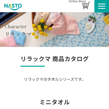
企業情報
製品情報
Character
リラックマ
お知らせ
ブログ
名入れタオルのご案内
リラックマ 商品カタログ
採用情報
SDGsへの取り組み
リラックマのタオルシリーズです。
ミニタオル