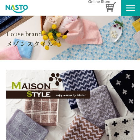
企業情報
製品情報
House brand
メゾンスタイル
お知らせ
ブログ
名入れタオルのご案内
採用情報
SDGsへの取り組み