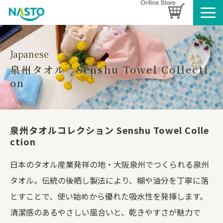
企業情報
製品情報
Japanese
泉州タオル　Senshu Towel Collecti
お知らせ
on
ブログ
名入れタオルのご案内
採用情報
泉州タオルコレクション Senshu Towel Colle
ction
SDGsへの取り組み
日本のタオル産業発祥の地・大阪泉州でつくられる泉州
タオル。伝統の後晒し製法により、糊や油分を丁寧に落
とすことで、使い始めから優れた吸水性を発揮します。
清潔感のあるやさしい風合いと、乾きやすさが魅力で