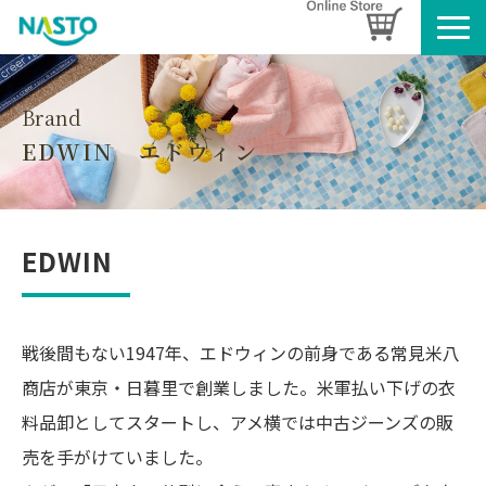
企業情報
製品情報
Brand
EDWIN　エドウィン
お知らせ
ブログ
名入れタオルのご案内
EDWIN
採用情報
SDGsへの取り組み
戦後間もない1947年、エドウィンの前身である常見米八
商店が東京・日暮里で創業しました。米軍払い下げの衣
料品卸としてスタートし、アメ横では中古ジーンズの販
売を手がけていました。