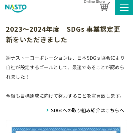
企業情報
2023～2024年度　SDGs 事業認定更
製品情報
新をいただきました
お知らせ
ブログ
㈱ナストーコーポレーションは、日本SDGｓ協会により
名入れタオルのご案内
自社が設定するゴールとして、最適であることが認めら
採用情報
れました！
SDGsへの取り組み
今後も目標達成に向けて努力することを宣言致します。
SDGsへの取り組み紹介はこちらへ