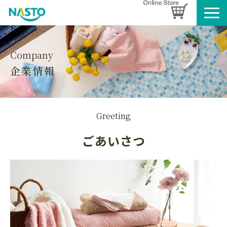
企業情報
製品情報
Company
企業情報
お知らせ
ブログ
名入れタオルのご案内
Greeting
採用情報
ごあいさつ
SDGsへの取り組み