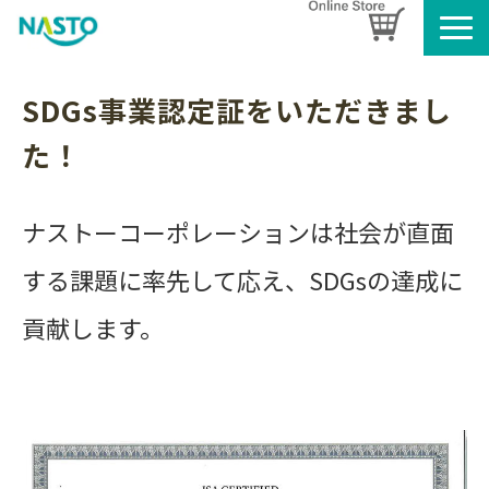
企業情報
SDGs事業認定証をいただきまし
製品情報
た！
お知らせ
ブログ
ナストーコーポレーションは社会が直面
名入れタオルのご案内
採用情報
する課題に率先して応え、SDGsの達成に
SDGsへの取り組み
貢献します。