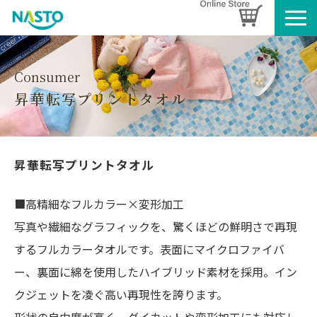
企業情報
製品情報
Consumer
昇華転写プリントタオル
お知らせ
ブログ
名入れタオルのご案内
昇華転写プリントタオル
採用情報
SDGsへの取り組み
■高精細なフルカラー×変形加工
写真や繊細なグラフィックを、驚くほどの鮮明さで再現
するフルカラータオルです。表面にマイクロファイバ
ー、裏面に綿を使用したハイブリッド素材を採用。イン
クジェットを凌ぐ高い再現性を誇ります。
形状の自由度が高く、ダイカットや変形加工にも対応し