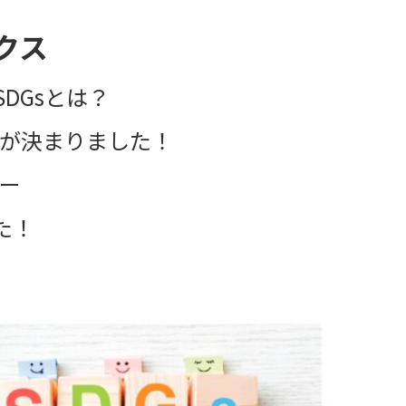
クス
SDGsとは？
ンが決まりました！
ュー
た！