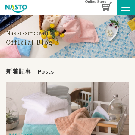
企業情報
製品情報
Nasto corporation
Official Blog
お知らせ
ブログ
名入れタオルのご案内
新着記事　
Posts
採用情報
SDGsへの取り組み