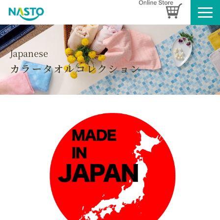
企業情報
製品情報
Japanese
カラータオルコレクション
お知らせ
ブログ
名入れタオルのご案内
採用情報
SDGsへの取り組み