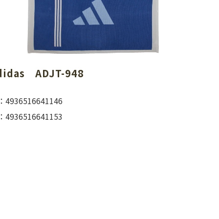
didas　ADJT-948
936516641146
936516641153