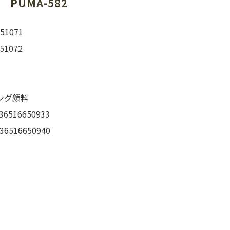
PUMA-582
1071
072
）
ング顔料
516650933
6650940