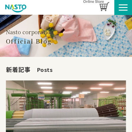
企業情報
製品情報
Nasto corporation
Official Blog
お知らせ
ブログ
名入れタオルのご案内
新着記事　
Posts
採用情報
SDGsへの取り組み