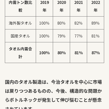
内需トン数比
2019
2020
2021
2022
較
年
年
年
年
海外製タオル
100％
80％
82％
89％
国産タオル
100％
79％
77％
81％
タオル内需合
100％
80％
81％
87％
計
国内のタオル製造は、今治タオルを中心に市場
は戻りつつあるものの、今後、構造的な問題か
らボトルネックが発生して伸び悩むことが懸念
されています。