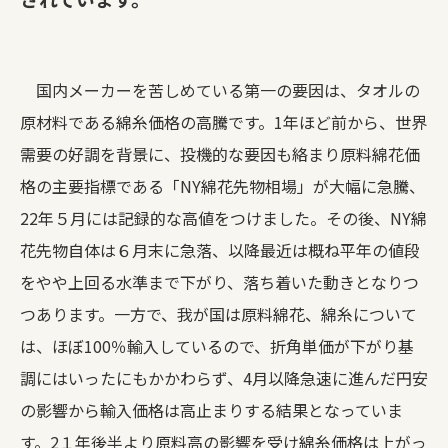
国内メーカーを苦しめている第一の要因は、タオルの
原材料である綿糸価格の高騰です。1年ほど前から、世界
需要の好調を背景に、投機的な要因も絡まり原料綿花価
格の主要指標である「NY綿花先物相場」が大幅に急騰、
22年５月には記録的な高値をつけました。その後、NY綿
花先物自体は６月末に急落、以降最近は概ね平年の値段
をやや上回る水準まで下がり、落ち着いた動きとなりつ
つあります。一方で、我が国は原料綿花、綿糸について
は、ほぼ100％輸入しているので、折角単価が下がり基
調にはいったにもかかわらず、4月以降急速に進んだ円安
の影響から輸入価格は高止まりする結果となっていま
す。2１年後半より原料高の影響を受け綿糸価格は上がっ