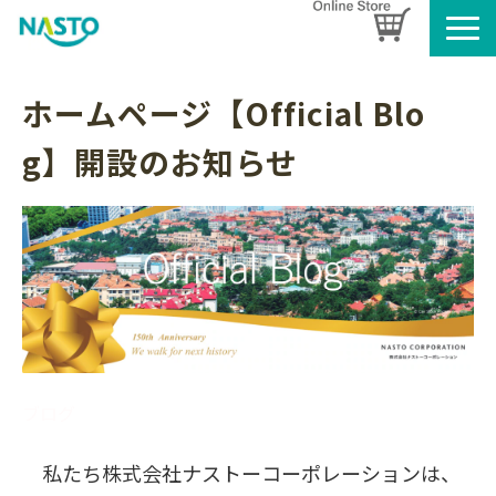
企業情報
ホームページ【Official Blo
製品情報
g】開設のお知らせ
お知らせ
ブログ
名入れタオルのご案内
採用情報
SDGsへの取り組み
ブログ
私たち株式会社ナストーコーポレーションは、